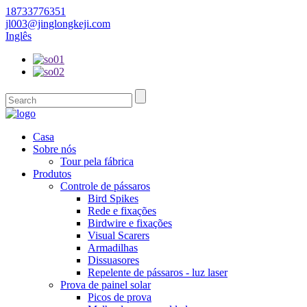
18733776351
jl003@jinglongkeji.com
Inglês
Casa
Sobre nós
Tour pela fábrica
Produtos
Controle de pássaros
Bird Spikes
Rede e fixações
Birdwire e fixações
Visual Scarers
Armadilhas
Dissuasores
Repelente de pássaros - luz laser
Prova de painel solar
Picos de prova