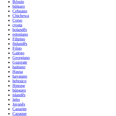
Bósnio
búlgaro
Cebuano
Chichewa
Corso
croata
holandês
estoniano
Filipino
finlandês
Frísio
Galego
Georgiano
Guzerate
haitiano
Hausa
havaiano
hebraico
Hmong
húngaro
islandês
Igbo
Javanês
Canarim
Cazaque