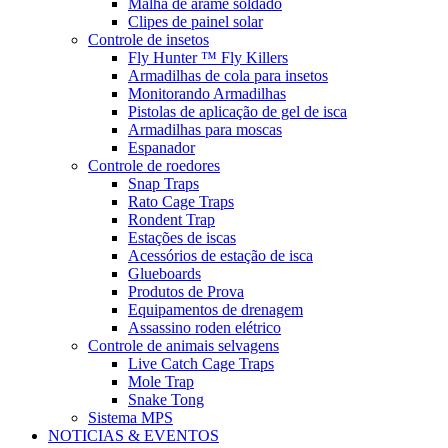
Malha de arame soldado
Clipes de painel solar
Controle de insetos
Fly Hunter ™ Fly Killers
Armadilhas de cola para insetos
Monitorando Armadilhas
Pistolas de aplicação de gel de isca
Armadilhas para moscas
Espanador
Controle de roedores
Snap Traps
Rato Cage Traps
Rondent Trap
Estações de iscas
Acessórios de estação de isca
Glueboards
Produtos de Prova
Equipamentos de drenagem
Assassino roden elétrico
Controle de animais selvagens
Live Catch Cage Traps
Mole Trap
Snake Tong
Sistema MPS
NOTICIAS & EVENTOS