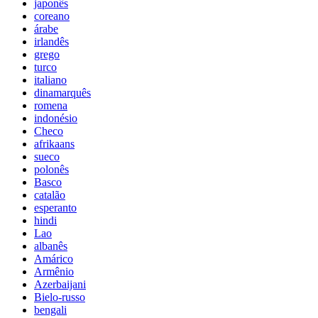
japonês
coreano
árabe
irlandês
grego
turco
italiano
dinamarquês
romena
indonésio
Checo
afrikaans
sueco
polonês
Basco
catalão
esperanto
hindi
Lao
albanês
Amárico
Armênio
Azerbaijani
Bielo-russo
bengali