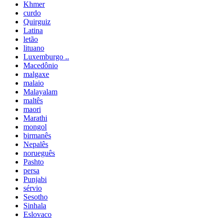
Khmer
curdo
Quirguiz
Latina
letão
lituano
Luxemburgo ..
Macedônio
malgaxe
malaio
Malayalam
maltês
maori
Marathi
mongol
birmanês
Nepalês
norueguês
Pashto
persa
Punjabi
sérvio
Sesotho
Sinhala
Eslovaco