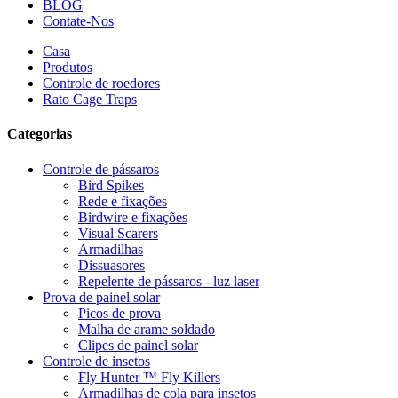
BLOG
Contate-Nos
Casa
Produtos
Controle de roedores
Rato Cage Traps
Categorias
Controle de pássaros
Bird Spikes
Rede e fixações
Birdwire e fixações
Visual Scarers
Armadilhas
Dissuasores
Repelente de pássaros - luz laser
Prova de painel solar
Picos de prova
Malha de arame soldado
Clipes de painel solar
Controle de insetos
Fly Hunter ™ Fly Killers
Armadilhas de cola para insetos